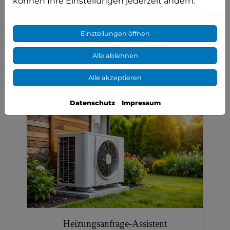
3D-Badplaner
können Ihre Einstellungen jederzeit ändern.
Mit dem 3D-Badplaner haben Sie die
Möglichkeit Ihr Bad direkt auf
unserer Webseite zu planen.
Einstellungen öffnen
Alle ablehnen
Jetzt Planen
Alle akzeptieren
Datenschutz
Impressum
Heizungsanfrage-Assistent