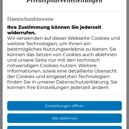
Privatsphäre­einstellungen
Diskretion wird bei uns groß geschrieben
Datenschutzhinweise
Ihre Zustimmung können Sie jederzeit
Jede Bewerbung ist bei uns in guten
widerrufen.
Händen.
Wir verwenden auf dieser Webseite Cookies und
weitere Technologien, um Ihnen ein
bestmögliches Nutzungserlebnis zu bieten. Sie
Uns ist klar, dass Sie
sich bei Ihrer Bewerbung mit
können das Setzen von Cookies auch ablehnen
großer Wahrscheinlichkeit in einem
und unsere Seite nur mit den technisch
bestehenden Arbeitsverhältnis befinden. Daher
notwendigen Cookies nutzen. Weitere
ist entsprechende Diskretion selbstverständlich.
Informationen, sowie eine detaillierte Übersicht
Wir freuen uns über kompetente Unterstützung
der Cookies und eingesetzten Technologien
in unserem Team!
finden Sie in unserer Datenschutzerklärung. Sie
können Ihre Einstellungen jederzeit ändern.
Zum Bewerbungsformular
Einstellungen öffnen
Alle ablehnen