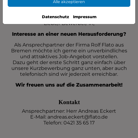
Alle akzeptieren
Datenschutz
Impressum
Liebe/r Bewerber/-in,
Interesse an einer neuen Herausforderung?
Als Ansprechpartner der Firma Rolf Flato aus
Bremen möchte ich gerne ein unverbindliches
und attraktives Job-Angebot vorstellen.
Dazu geht der erste Schritt ganz einfach über
unsere Kurzbewerbung ganz unten, aber auch
telefonisch sind wir jederzeit erreichbar.
Wir freuen uns auf die Zusammenarbeit!
Kontakt
Ansprechpartner: Herr Andreas Eckert
E-Mail: andreas.eckert@flato.de
Telefon: 0421 35 65 17